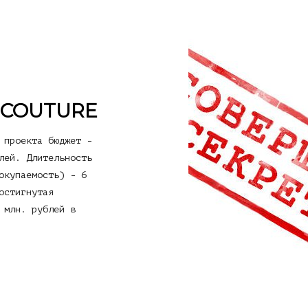
COUTURE
 проекта бюджет -
лей. Длительность
окупаемость) - 6
остигнутая
 млн. рублей в