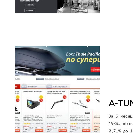
A-TU
За 3 месяц
198%, конв
0,71% до 1