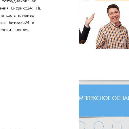
 сотрудников: 40
ения Битрикс24: На
пе цель клиента
ить Битрикс24 в
ерсии, после…