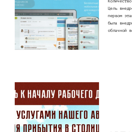
Количество
Цель внедр
первом эта
была внедр
облачной в