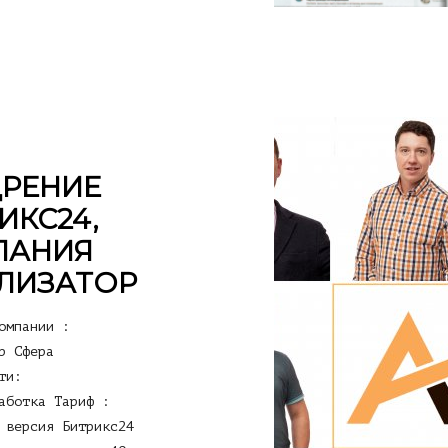
РЕНИЕ
ИКС24,
ПАНИЯ
ЛИЗАТОР
омпании :
р Сфера
ти:
аботка Тариф :
 версия Битрикс24