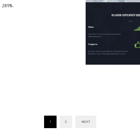
 289%.
1
2
NEXT