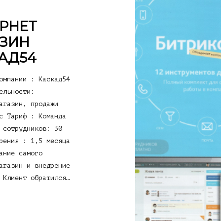
РНЕТ
ЗИН
АД54
омпании : Каскад54
ельности:
агазин, продажи
с Тариф : Команда
 сотрудников: 30
рения : 1,5 месяца
ание самого
агазин и внедрение
 Клиент обратился…