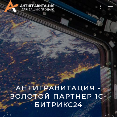
CRM Битрикс24
Дистрибуция 4.0
Запуск онлайн продаж
Второе дыхание
Поддержка сайтов 1С-
Битрикс
АНТИГРАВИТАЦИЯ -
ЗОЛОТОЙ ПАРТНЕР 1С-
БИТРИКС24
4
2