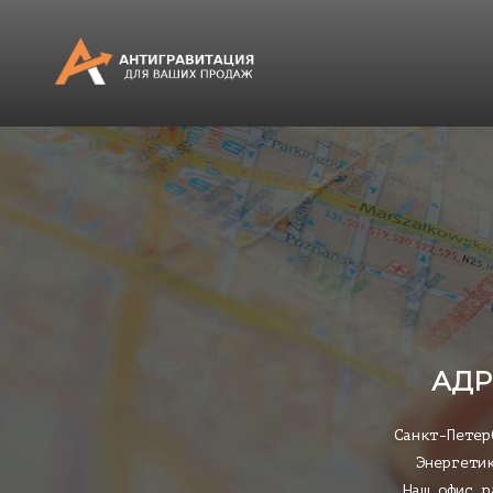
АДР
Санкт-Петер
Энергети
Наш офис р