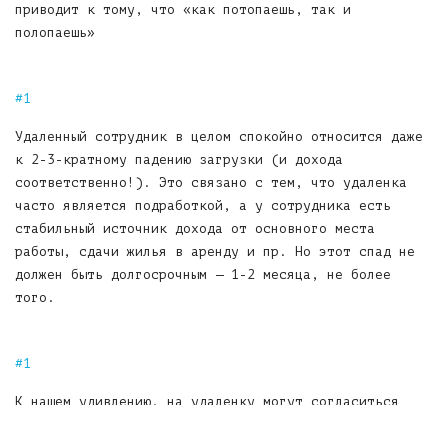
приводит к тому, что «как потопаешь, так и
полопаешь»
Спокойная реакция на сезонные перепады
Удаленный сотрудник в целом спокойно относится даже
к 2-3-кратному падению загрузки (и дохода
соответственно!). Это связано с тем, что удаленка
часто является подработкой, а у сотрудника есть
стабильный источник дохода от основного места
работы, сдачи жилья в аренду и пр. Но этот спад не
должен быть долгосрочным — 1-2 месяца, не более
того.
Квалификация!
К нашем удивлению, на удаленку могут согласиться
сотрудники с очень высокой квалификацией. От резюме
некоторых соискателей мы в полном восторге. Почему?