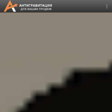
CRM Битрикс24
Дистрибуция 4.0
Запуск онлайн продаж
Второе дыхание
Поддержка сайтов 1С-
Битрикс