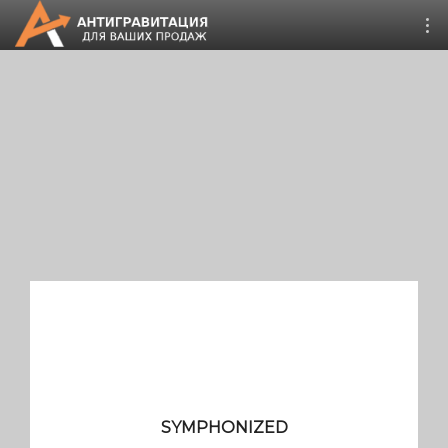
CRM Битрикс24
Дистрибуция 4.0
Запуск онлайн продаж
Второе дыхание
Поддержка сайтов 1С-
Битрикс
SYMPHONIZED