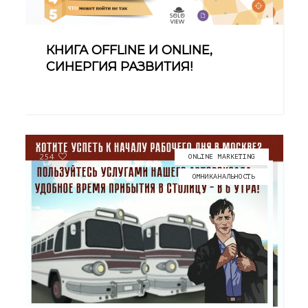
КНИГА OFFLINE И ONLINE,
СИНЕРГИЯ РАЗВИТИЯ!
254
ONLINE MARKETING
ОМНИКАНАЛЬНОСТЬ