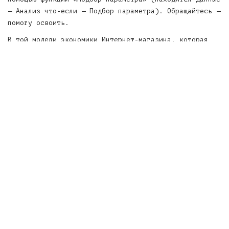
— Анализ что-если — Подбор параметра). Обращайтесь —
помогу освоить.
В той модели экономики Интернет-магазина, которая
указана в примере, для безубыточности магазина
следует привлекать 63 заказа в месяц, из которых 38
будут оплачены.
Понравился материал? Нажмите «Поделиться» чтобы
сохранить материал у себя в Хронике.
Не хотите пропустить продолжения темы? Нажмите
«Нравится страница» чтобы получать новые материалы
нашего блога.
Константин Попов
www.angravity.ru
SHARE