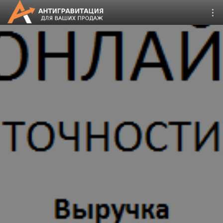
CRM Битрикс24
Дистрибуция 4.0
Запуск онлайн продаж
Второе дыхание
Поддержка сайтов 1С-
Битрикс