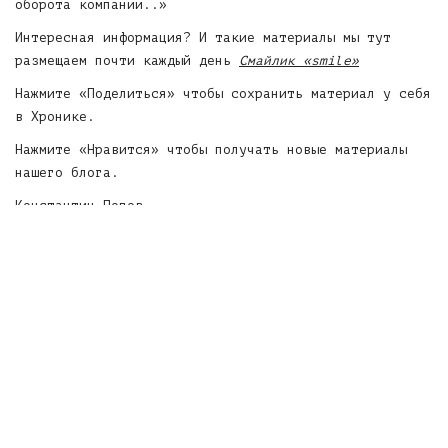
оборота компании..»
Интересная информация? И такие материалы мы тут
размещаем почти каждый день
Смайлик «smile»
Нажмите «Поделиться» чтобы сохранить материал у себя
в Хронике.
Нажмите «Нравится» чтобы получать новые материалы
нашего блога.
Константин Попов
www.angravity.ru
http://ru.aliexpress.com/mall/about…
SHARE
208